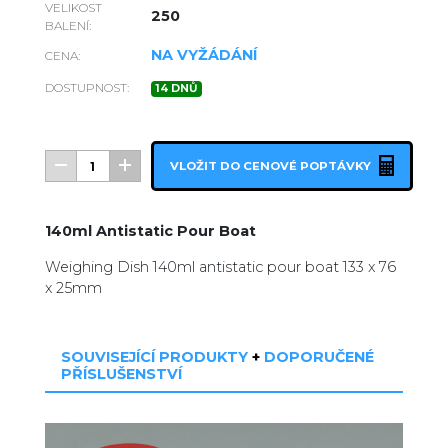
VELIKOST
250
BALENÍ:
NA VYŽÁDÁNÍ
CENA:
DOSTUPNOST:
14 DNŮ
VLOŽIT DO CENOVÉ POPTÁVKY
140ml Antistatic Pour Boat
Weighing Dish 140ml antistatic pour boat 133 x 76
x 25mm
SOUVISEJÍCÍ PRODUKTY
+
DOPORUČENÉ
PŘÍSLUŠENSTVÍ