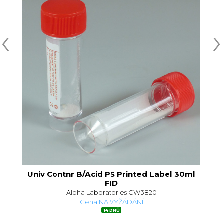
‹
›
Univ Contnr B/Acid PS Printed Label 30ml
FID
Alpha Laboratories CW3820
Cena NA VYŽÁDÁNÍ
14 DNŮ