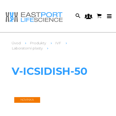
Úvod
Produkty
IVF
Laboratorní plasty
1
V-ICD-50
V-ICSIDISH-50
NOVINKA