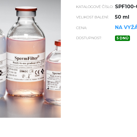
SPF100-
KATALOGOVÉ ČÍSLO:
50 ml
VELIKOST BALENÍ:
NA VYŽ
CENA:
DOSTUPNOST:
5 DNŮ