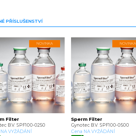
É PŘÍSLUŠENSTVÍ
NOVINKA
NOVINKA
m Filter
Sperm Filter
ec B.V. SPF100-0250
Gynotec B.V. SPF100-0500
 NA VYŽÁDÁNÍ
Cena NA VYŽÁDÁNÍ