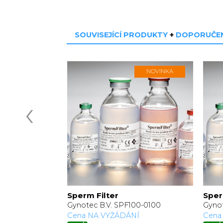
SOUVISEJÍCÍ PRODUKTY
+
DOPORUČEN
NOVINKA
NOVINKA
‹
dient
Sperm Filter
Sper
5-0250
Gynotec B.V. SPF100-0100
Gynot
Í
Cena NA VYŽÁDÁNÍ
Cena