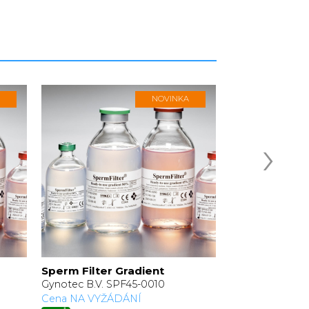
NOVINKA
›
Sperm Filter Gradient
Sperm Filter 
Gynotec B.V. SPF45-0010
Gynotec B.V. S
Cena NA VYŽÁDÁNÍ
Cena NA VYŽÁ