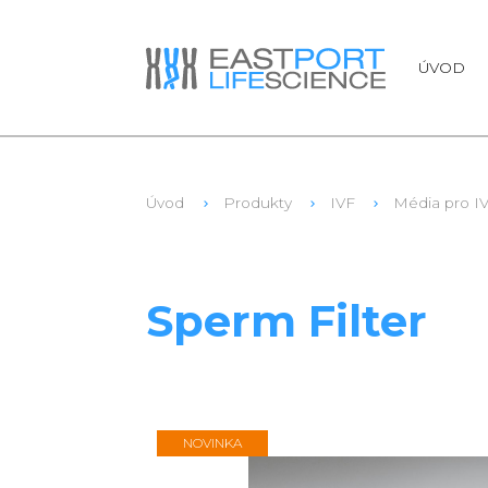
ÚVOD
Úvod
Produkty
IVF
Média pro I
1
SPF100-0050
Sperm Filter
NOVINKA