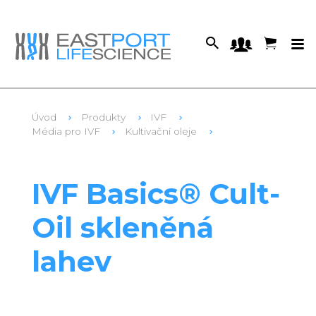
Úvod
Produkty
IVF
Média pro IVF
Kultivační oleje
1
OIL-50
IVF Basics® Cult-
Oil skleněná
lahev