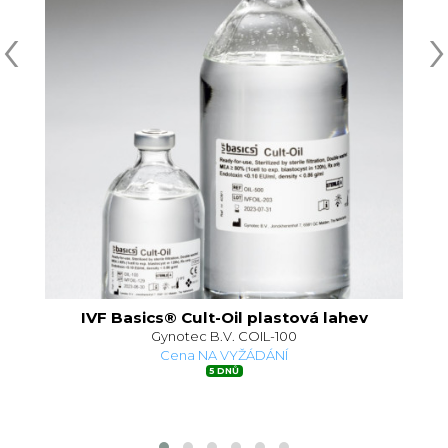
‹
›
IVF Basics® Cult-Oil plastová lahev
Gynotec B.V. COIL-100
Cena NA VYŽÁDÁNÍ
5 DNŮ