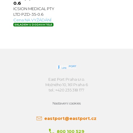
0.6
ICSION MEDICAL PTY
LTD PZD-35-0.6
Cena NA VYŽÁDÁNÍ
SKLADEM U DODAVATELE
East Port Praha s.r.o.
Možného 10, 161 Praha 6
tel.: +420 235 318 177
Nastavení cookies
eastport@eastport.cz
800 100 529