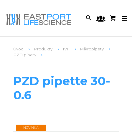
Úvod
Produkty
IVF
Mikropipety
PZD pipety
1
PZD-30-0.6
PZD pipette 30-
0.6
NOVINKA