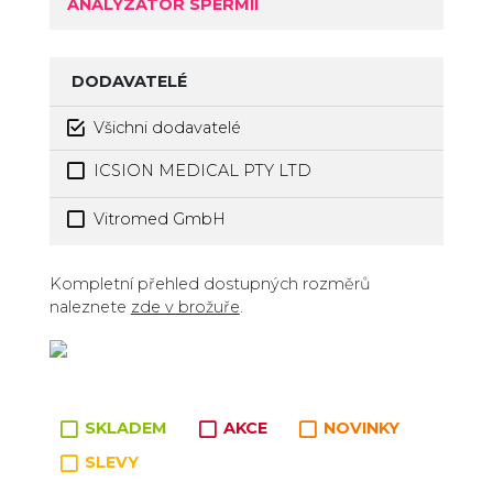
ANALYZÁTOR SPERMIÍ
DODAVATELÉ
Všichni dodavatelé
ICSION MEDICAL PTY LTD
Vitromed GmbH
Zboží v kategorii
Kompletní přehled dostupných rozměrů
naleznete
zde v brožuře
.
SKLADEM
AKCE
NOVINKY
SLEVY