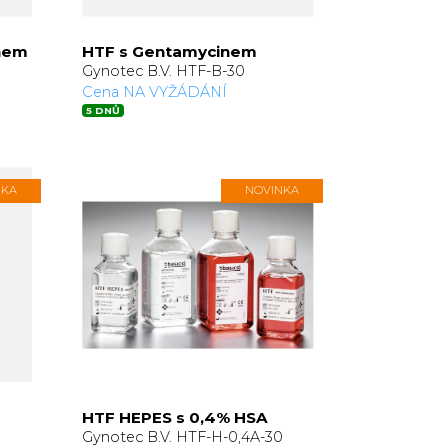
nem
HTF s Gentamycinem
Gynotec B.V. HTF-B-30
Cena NA VYŽÁDÁNÍ
5 DNŮ
NKA
NOVINKA
HTF HEPES s 0,4% HSA
Gynotec B.V. HTF-H-0,4A-30