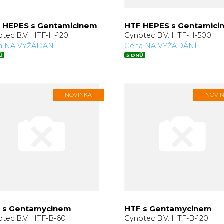
 HEPES s Gentamicinem
HTF HEPES s Gentamici
tec B.V. HTF-H-120
Gynotec B.V. HTF-H-500
a NA VYŽÁDÁNÍ
Cena NA VYŽÁDÁNÍ
Ů
5 DNŮ
NOVINKA
NOVI
 s Gentamycinem
HTF s Gentamycinem
tec B.V. HTF-B-60
Gynotec B.V. HTF-B-120