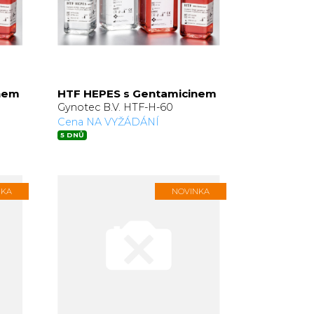
nem
HTF HEPES s Gentamicinem
Gynotec B.V. HTF-H-60
Cena NA VYŽÁDÁNÍ
5 DNŮ
NKA
NOVINKA