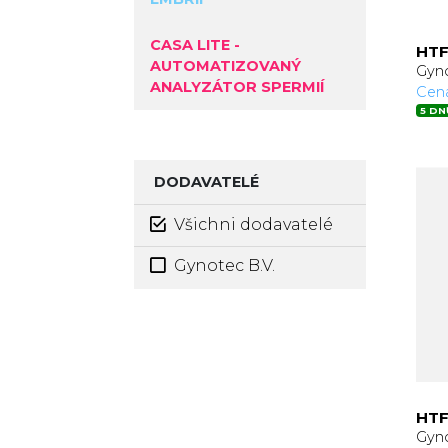
CASA LITE -
HTF
AUTOMATIZOVANÝ
Gyno
ANALYZÁTOR SPERMIÍ
Cen
5 DN
DODAVATELÉ
Všichni dodavatelé
Gynotec B.V.
HTF
Gyno