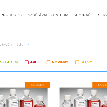
PRODUKTY
VZDĚLÁVACÍ CENTRUM
SEMINÁŘE
SERV
ultivační média
oží v kategorii
SKLADEM
AKCE
NOVINKY
SLEVY
NOVINKA
NOVI