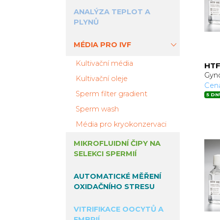
ANALÝZA TEPLOT A
PLYNŮ
MÉDIA PRO IVF
Kultivační média
HTF
Gyno
Kultivační oleje
Cen
Sperm filter gradient
5 DN
Sperm wash
Média pro kryokonzervaci
MIKROFLUIDNÍ ČIPY NA
SELEKCI SPERMIÍ
AUTOMATICKÉ MĚŘENÍ
OXIDAČNÍHO STRESU
VITRIFIKACE OOCYTŮ A
EMBRIÍ