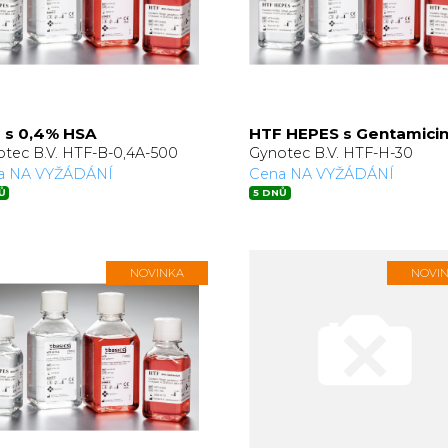
 s 0,4% HSA
HTF HEPES s Gentamici
tec B.V. HTF-B-0,4A-500
Gynotec B.V. HTF-H-30
a NA VYŽÁDÁNÍ
Cena NA VYŽÁDÁNÍ
Ů
5 DNŮ
NOVINKA
NOVI