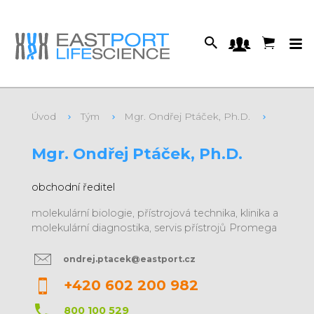
Úvod
Tým
Mgr. Ondřej Ptáček, Ph.D.
S kým se budete potkávat?
Mgr. Ondřej Ptáček, Ph.D.
obchodní ředitel
molekulární biologie, přístrojová technika, klinika a
molekulární diagnostika, servis přístrojů Promega
ondrej.ptacek@eastport.cz
+420 602 200 982
800 100 529