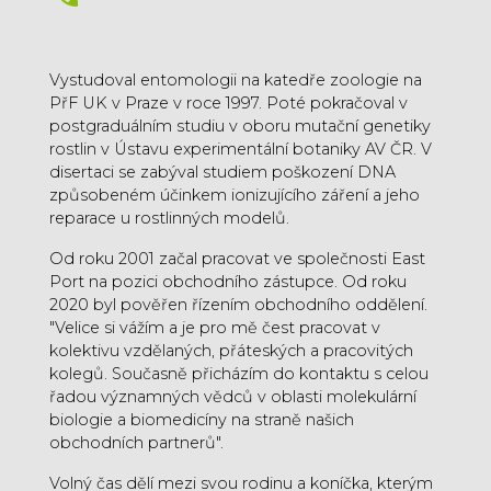
Vystudoval entomologii na katedře zoologie na
PřF UK v Praze v roce 1997. Poté pokračoval v
postgraduálním studiu v oboru mutační genetiky
rostlin v Ústavu experimentální botaniky AV ČR. V
disertaci se zabýval studiem poškození DNA
způsobeném účinkem ionizujícího záření a jeho
reparace u rostlinných modelů.
Od roku 2001 začal pracovat ve společnosti East
Port na pozici obchodního zástupce. Od roku
2020 byl pověřen řízením obchodního oddělení.
"Velice si vážím a je pro mě čest pracovat v
kolektivu vzdělaných, přáteských a pracovitých
kolegů. Současně přicházím do kontaktu s celou
řadou významných vědců v oblasti molekulární
biologie a biomedicíny na straně našich
obchodních partnerů".
Volný čas dělí mezi svou rodinu a koníčka, kterým