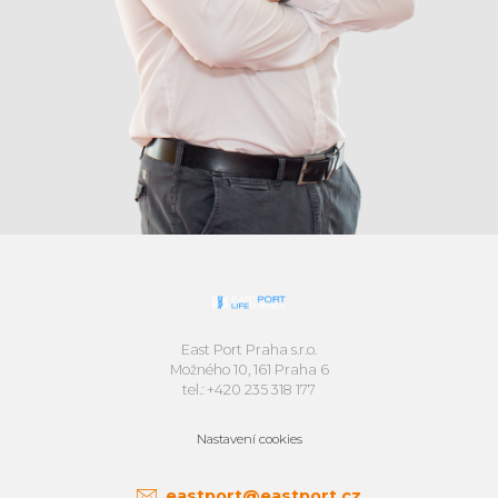
East Port Praha s.r.o.
Možného 10, 161 Praha 6
tel.: +420 235 318 177
Nastavení cookies
eastport@eastport.cz