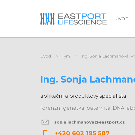
ÚVOD
Úvod
Tým
Ing. Sonja Lachmanová, P
S kým se budete
Ing. Sonja Lachmano
aplikační a produktový specialista
forenzní genetka, paternita, DNA labo
sonja.lachmanova@eastport.cz
+420 602 195 587