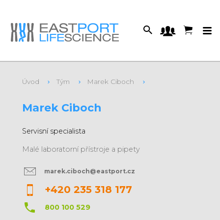
Úvod
Tým
Marek Ciboch
S kým se budete potkávat?
Marek Ciboch
Servisní specialista
Malé laboratorní přístroje a pipety
marek.ciboch@eastport.cz
+420 235 318 177
800 100 529