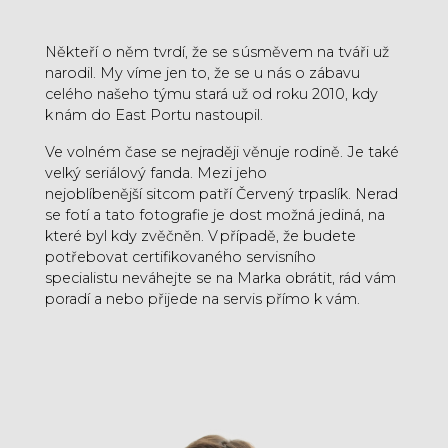
Někteří o něm
tvrdí
, že se s úsměvem na tváři už
narodil.
My víme jen to, že
se
u nás
o zábavu
celého našeho týmu stará už od roku 2010, kdy
k
nám
do East Portu
nastoupil.
Ve volném čase se nejraději
věnuje rodině. Je také
velký seriálový fanda. Mezi jeho
nejoblíbenější
sitcom
patří Červený trpaslík
.
Nerad
se fotí a tato fotografie je dost možná
jediná,
na
které byl kdy zvěčněn
.
V případě, ž
e budete
potřebovat certifikovaného servisního
specialistu
neváhejte se na Marka obrátit, rád vám
poradí
a nebo
přijede na servis přímo k vám
.